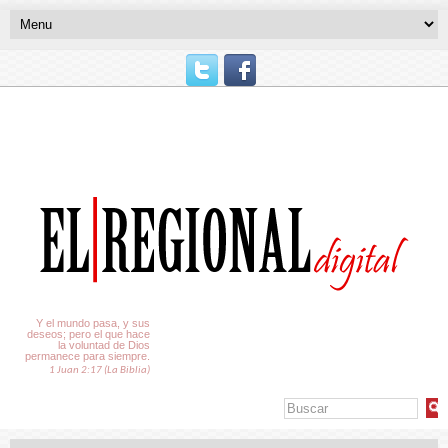
El Tiempo
Y el mundo pasa, y sus
deseos; pero el que hace
la voluntad de Dios
permanece para siempre.
1 Juan 2:17 (La Biblia)