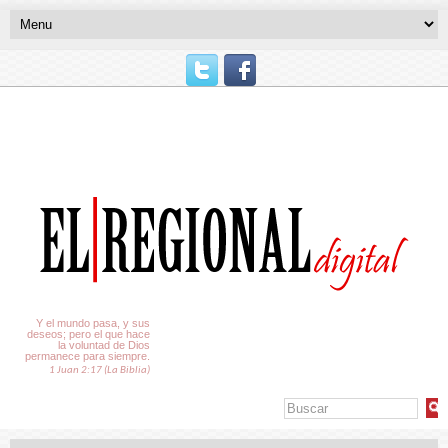
El Tiempo
Y el mundo pasa, y sus
deseos; pero el que hace
la voluntad de Dios
permanece para siempre.
1 Juan 2:17 (La Biblia)