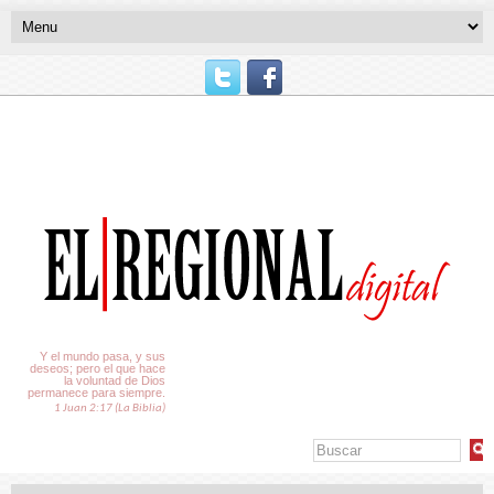
El Tiempo
Y el mundo pasa, y sus
deseos; pero el que hace
la voluntad de Dios
permanece para siempre.
1 Juan 2:17 (La Biblia)