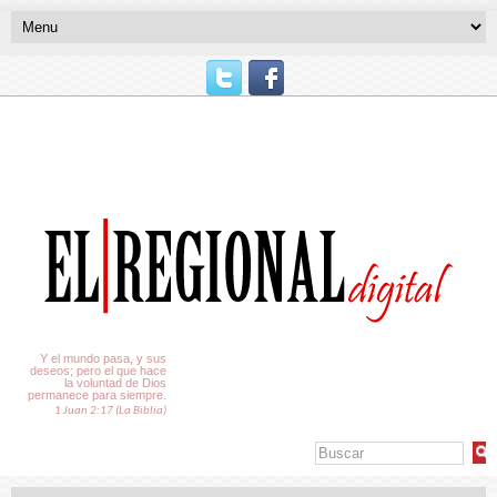
El Tiempo
Y el mundo pasa, y sus
deseos; pero el que hace
la voluntad de Dios
permanece para siempre.
1 Juan 2:17 (La Biblia)