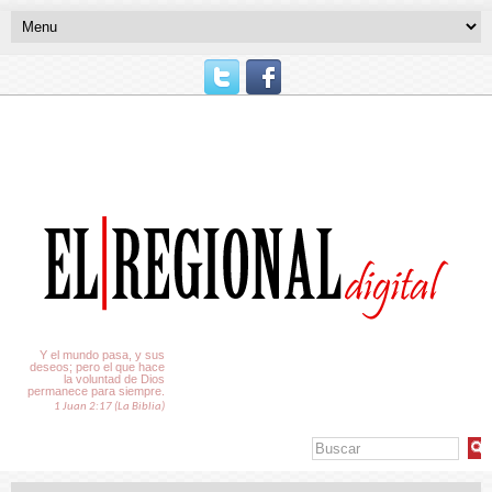
El Tiempo
Y el mundo pasa, y sus
deseos; pero el que hace
la voluntad de Dios
permanece para siempre.
1 Juan 2:17 (La Biblia)