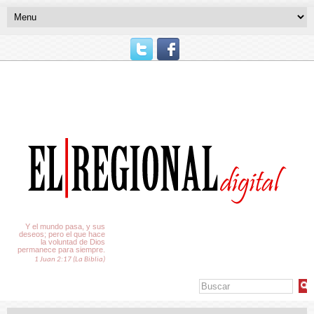
El Tiempo
Y el mundo pasa, y sus
deseos; pero el que hace
la voluntad de Dios
permanece para siempre.
1 Juan 2:17 (La Biblia)