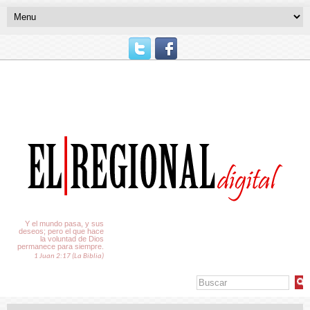
El Tiempo
Y el mundo pasa, y sus
deseos; pero el que hace
la voluntad de Dios
permanece para siempre.
1 Juan 2:17 (La Biblia)