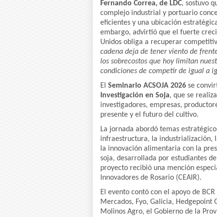
Fernando Correa, de LDC
, sostuvo q
complejo industrial y portuario conc
eficientes y una ubicación estratégi
embargo, advirtió que el fuerte crec
Unidos obliga a recuperar competitiv
cadena deja de tener viento de frent
los sobrecostos que hoy limitan nuest
condiciones de competir de igual a i
El
Seminario ACSOJA 2026
se convir
Investigación en Soja
, que se realiz
investigadores, empresas, productore
presente y el futuro del cultivo.
La jornada abordó temas estratégicos
infraestructura, la industrialización,
la innovación alimentaria con la pr
soja, desarrollada por estudiantes d
proyecto recibió una mención especi
Innovadores de Rosario (CEAIR).
El evento contó con el apoyo de BCR 
Mercados, Fyo, Galicia, Hedgepoint G
Molinos Agro, el Gobierno de la Prov