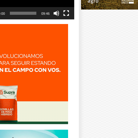
:00
09:46