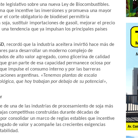
ate legislativo sobre una nueva Ley de Biocombustibles.
ma que incentive las inversiones y promueva una mayor
 el corte obligatorio de biodiésel permitiría
 soja, sustituir importaciones de gasoil, mejorar el precio
una tendencia que ya impulsan los principales países
GD
, recordó que la industria aceitera invirtió hace más de
ares para desarrollar un moderno complejo de
vados de alto valor agregado, como glicerina de calidad
 que gran parte de esa capacidad permanece ociosa por
que impulse el consumo interno y por las barreras
taciones argentinas.
«Tenemos plantas de escala
ológica, que hoy trabajan por debajo de su potencial»,
r
e de una de las industrias de procesamiento de soja más
tajas competitivas construidas durante décadas de
á por consolidar un marco de reglas estables que incentive
egado de valor y acompañe las crecientes exigencias
tabilidad.