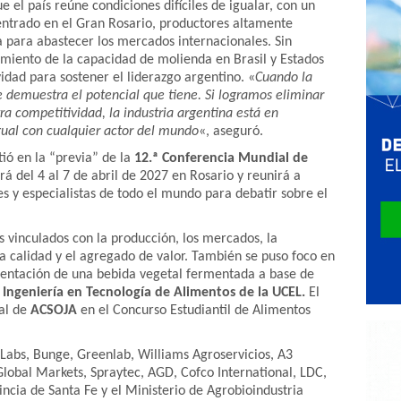
ue el país reúne condiciones difíciles de igualar, con un
entrado en el Gran Rosario, productores altamente
ca para abastecer los mercados internacionales. Sin
imiento de la capacidad de molienda en Brasil y Estados
idad para sostener el liderazgo argentino. «
Cuando la
e demuestra el potencial que tiene. Si logramos eliminar
ra competitividad, la industria argentina está en
gual con cualquier actor del mundo
«, aseguró.
tió en la “previa” de la
12.ª Conferencia Mundial de
ará del 4 al 7 de abril de 2027 en Rosario y reunirá a
s y especialistas de todo el mundo para debatir sobre el
 vinculados con la producción, los mercados, la
 la calidad y el agregado de valor. También se puso foco en
esentación de una bebida vegetal fermentada a base de
e
Ingeniería en Tecnología de Alimentos de la UCEL.
El
al de
ACSOJA
en el Concurso Estudiantil de Alimentos
Labs, Bunge, Greenlab, Williams Agroservicios, A3
lobal Markets, Spraytec, AGD, Cofco International, LDC,
incia de Santa Fe y el Ministerio de Agrobioindustria