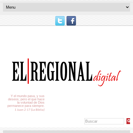
El Tiempo
Y el mundo pasa, y sus
deseos; pero el que hace
la voluntad de Dios
permanece para siempre.
1 Juan 2:17 (La Biblia)