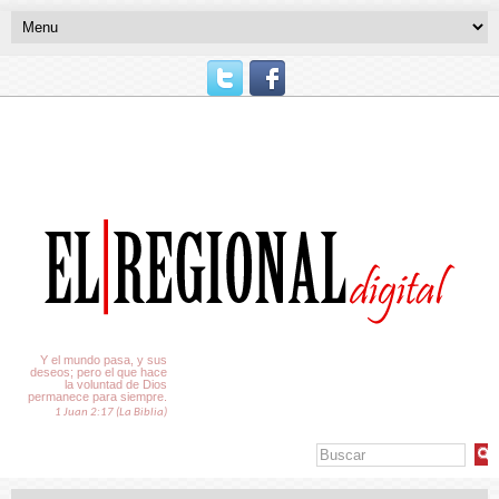
El Tiempo
Y el mundo pasa, y sus
deseos; pero el que hace
la voluntad de Dios
permanece para siempre.
1 Juan 2:17 (La Biblia)