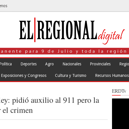
enos
Política
Deportes
Agro
Nacionales
Provinciales
Regio
Exposiciones y Congresos
Cultura y Turismo
Recursos Humanos
ERDTv
y: pidió auxilio al 911 pero la
Reproduct
de
r el crimen
vídeo