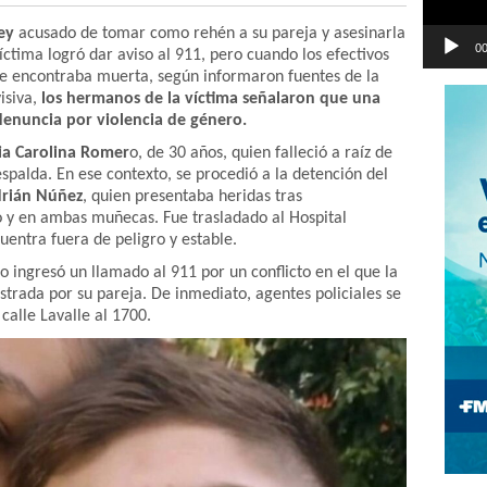
ley
acusado de tomar como rehén a su pareja y asesinarla
00
víctima logró dar aviso al 911, pero cuando los efectivos
 se encontraba muerta, según informaron fuentes de la
isiva,
los hermanos de la víctima señalaron que una
denuncia por violencia de género.
ia Carolina Romer
o, de 30 años, quien falleció a raíz de
espalda. En ese contexto, se procedió a la detención del
rián Núñez
, quien presentaba heridas tras
lo y en ambas muñecas. Fue trasladado al Hospital
uentra fuera de peligro y estable.
o ingresó un llamado al 911 por un conflicto en el que la
trada por su pareja. De inmediato, agentes policiales se
 calle Lavalle al 1700.