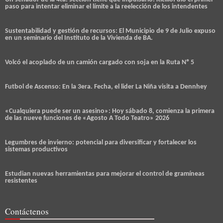
paso para intentar eliminar el límite a la reelección de los intendentes
Sustentabilidad y gestión de recursos: El Municipio de 9 de Julio expuso
en un seminario del Instituto de la Vivienda de BA.
Volcó el acoplado de un camión cargado con soja en la Ruta Nº 5
Futbol de Ascenso: En la 3era. Fecha, el lider La Niña visita a Dennhey
«Cualquiera puede ser un asesino»: Hoy sábado 8, comienza la primera
de las nueve funciones de «Agosto A Todo Teatro» 2026
Legumbres de invierno: potencial para diversificar y fortalecer los
sistemas productivos
Estudian nuevas herramientas para mejorar el control de gramíneas
resistentes
Contáctenos