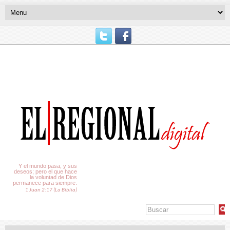
El Tiempo
Y el mundo pasa, y sus
deseos; pero el que hace
la voluntad de Dios
permanece para siempre.
1 Juan 2:17 (La Biblia)