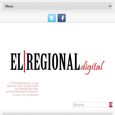
El Tiempo
Y el mundo pasa, y sus
deseos; pero el que hace
la voluntad de Dios
permanece para siempre.
1 Juan 2:17 (La Biblia)