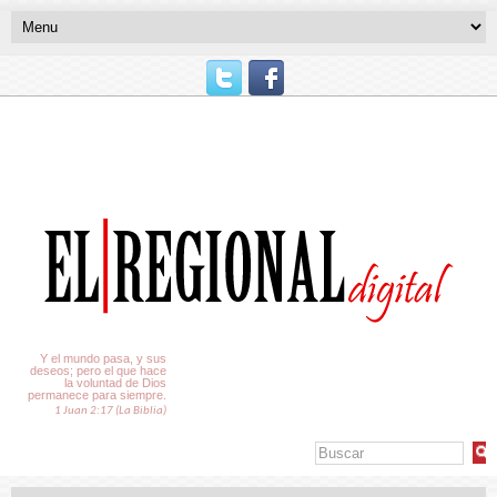
El Tiempo
Y el mundo pasa, y sus
deseos; pero el que hace
la voluntad de Dios
permanece para siempre.
1 Juan 2:17 (La Biblia)