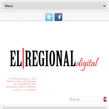
El Tiempo
Y el mundo pasa, y sus
deseos; pero el que hace
la voluntad de Dios
permanece para siempre.
1 Juan 2:17 (La Biblia)