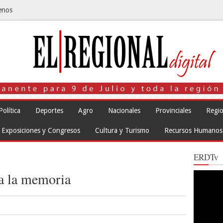
enos
Política
Deportes
Agro
Nacionales
Provinciales
Regio
Exposiciones y Congresos
Cultura y Turismo
Recursos Humanos
ERDTv
ra la memoria
Reproduct
de
vídeo