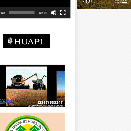
:00
09:46