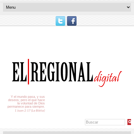
El Tiempo
Y el mundo pasa, y sus
deseos; pero el que hace
la voluntad de Dios
permanece para siempre.
1 Juan 2:17 (La Biblia)