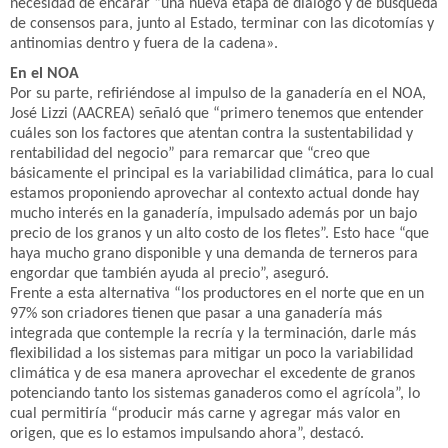
necesidad de encarar “una nueva etapa de diálogo y de búsqueda
de consensos para, junto al Estado, terminar con las dicotomías y
antinomias dentro y fuera de la cadena».
En el NOA
Por su parte, refiriéndose al impulso de la ganadería en el NOA,
José Lizzi (AACREA) señaló que “primero tenemos que entender
cuáles son los factores que atentan contra la sustentabilidad y
rentabilidad del negocio” para remarcar que “creo que
básicamente el principal es la variabilidad climática, para lo cual
estamos proponiendo aprovechar al contexto actual donde hay
mucho interés en la ganadería, impulsado además por un bajo
precio de los granos y un alto costo de los fletes”. Esto hace “que
haya mucho grano disponible y una demanda de terneros para
engordar que también ayuda al precio”, aseguró.
Frente a esta alternativa “los productores en el norte que en un
97% son criadores tienen que pasar a una ganadería más
integrada que contemple la recría y la terminación, darle más
flexibilidad a los sistemas para mitigar un poco la variabilidad
climática y de esa manera aprovechar el excedente de granos
potenciando tanto los sistemas ganaderos como el agrícola”, lo
cual permitiría “producir más carne y agregar más valor en
origen, que es lo estamos impulsando ahora”, destacó.