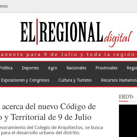
enos
Política
Deportes
Agro
Nacionales
Provinciales
Regio
Exposiciones y Congresos
Cultura y Turismo
Recursos Humanos
ERDTv
o acerca del nuevo Código de
Reproduct
de
y Territorial de 9 de Julio
vídeo
esoramiento del Colegio de Arquitectos, se busca
ara el desarrollo urbano del distrito.