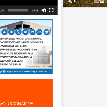
:00
09:46