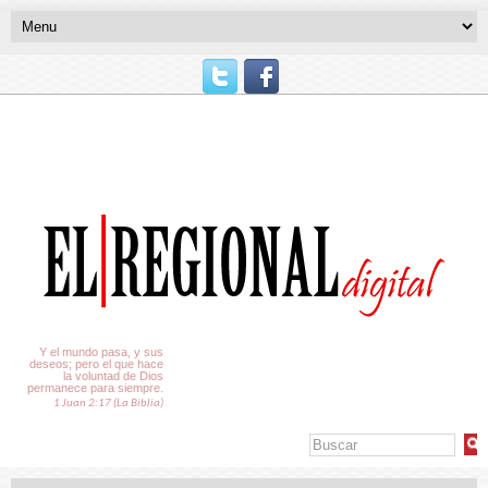
El Tiempo
Y el mundo pasa, y sus
deseos; pero el que hace
la voluntad de Dios
permanece para siempre.
1 Juan 2:17 (La Biblia)