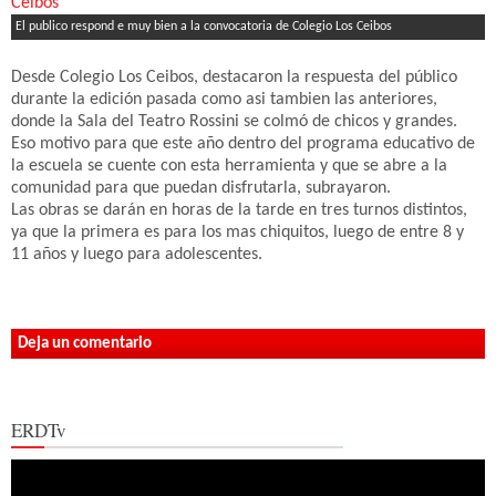
El publico respond e muy bien a la convocatoria de Colegio Los Ceibos
Desde Colegio Los Ceibos, destacaron la respuesta del público
durante la edición pasada como asi tambien las anteriores,
donde la Sala del Teatro Rossini se colmó de chicos y grandes.
Eso motivo para que este año dentro del programa educativo de
la escuela se cuente con esta herramienta y que se abre a la
comunidad para que puedan disfrutarla, subrayaron.
Las obras se darán en horas de la tarde en tres turnos distintos,
ya que la primera es para los mas chiquitos, luego de entre 8 y
11 años y luego para adolescentes.
Deja un comentario
ERDTv
Reproductor
de
vídeo