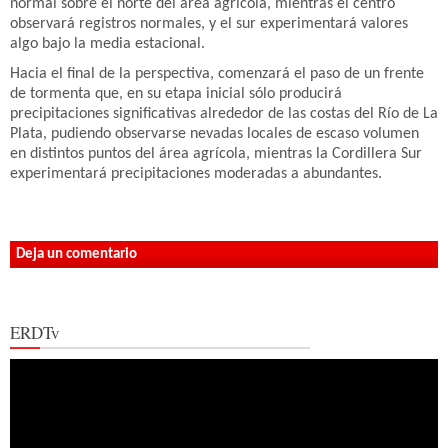
normal sobre el norte del área agrícola, mientras el centro
observará registros normales, y el sur experimentará valores
algo bajo la media estacional.
Hacia el final de la perspectiva, comenzará el paso de un frente
de tormenta que, en su etapa inicial sólo producirá
precipitaciones significativas alrededor de las costas del Río de La
Plata, pudiendo observarse nevadas locales de escaso volumen
en distintos puntos del área agrícola, mientras la Cordillera Sur
experimentará precipitaciones moderadas a abundantes.
Deja un comentario
ERDTv
Reproductor
de
vídeo