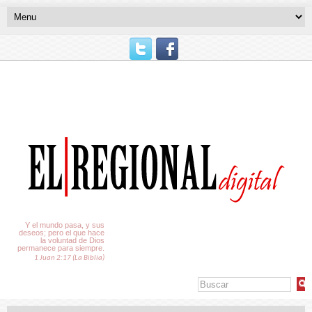
El Tiempo
Y el mundo pasa, y sus
deseos; pero el que hace
la voluntad de Dios
permanece para siempre.
1 Juan 2:17 (La Biblia)