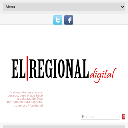
El Tiempo
Y el mundo pasa, y sus
deseos; pero el que hace
la voluntad de Dios
permanece para siempre.
1 Juan 2:17 (La Biblia)