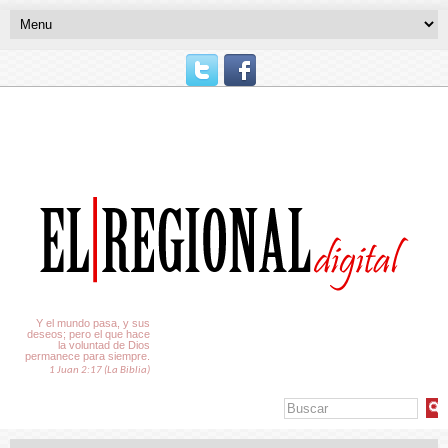
El Tiempo
Y el mundo pasa, y sus
deseos; pero el que hace
la voluntad de Dios
permanece para siempre.
1 Juan 2:17 (La Biblia)