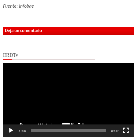
Fuente: Infobae
Deja un comentario
ERDTv
Reproductor
de
vídeo
00:00
09:46