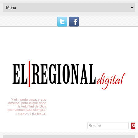
El Tiempo
Y el mundo pasa, y sus
deseos; pero el que hace
la voluntad de Dios
permanece para siempre.
1 Juan 2:17 (La Biblia)