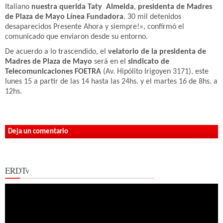
Italiano
nuestra querida Taty Almeida
,
presidenta de Madres
de Plaza de Mayo Línea Fundadora
. 30 mil detenidos
desaparecidos Presente Ahora y siempre!», confirmó el
comunicado que enviaron desde su entorno.
De acuerdo a lo trascendido, el
velatorio de la presidenta de
Madres de Plaza de Mayo
será en el
sindicato de
Telecomunicaciones FOETRA
(Av. Hipólito Irigoyen 3171), este
lunes 15 a partir de las 14 hasta las 24hs. y el martes 16 de 8hs. a
12hs.
Deja un comentario
ERDTv
Reproductor
de
vídeo