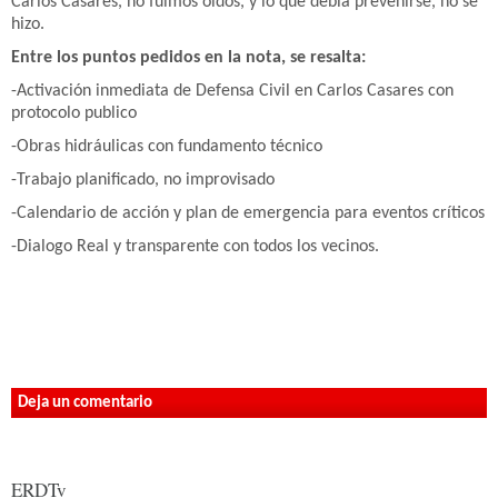
Carlos Casares, no fuimos oidos, y lo que debia prevenirse, no se
hizo.
Entre los puntos pedidos en la nota, se resalta:
-Activación inmediata de Defensa Civil en Carlos Casares con
protocolo publico
-Obras hidráulicas con fundamento técnico
-Trabajo planificado, no improvisado
-Calendario de acción y plan de emergencia para eventos críticos
-Dialogo Real y transparente con todos los vecinos.
Deja un comentario
ERDTv