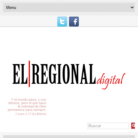
El Tiempo
Y el mundo pasa, y sus
deseos; pero el que hace
la voluntad de Dios
permanece para siempre.
1 Juan 2:17 (La Biblia)