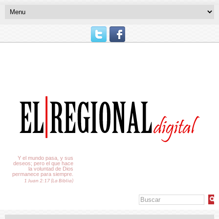
El Tiempo
Y el mundo pasa, y sus
deseos; pero el que hace
la voluntad de Dios
permanece para siempre.
1 Juan 2:17 (La Biblia)