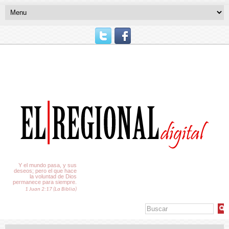
El Tiempo
Y el mundo pasa, y sus
deseos; pero el que hace
la voluntad de Dios
permanece para siempre.
1 Juan 2:17 (La Biblia)