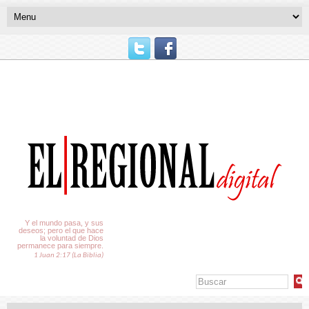
El Tiempo
Y el mundo pasa, y sus
deseos; pero el que hace
la voluntad de Dios
permanece para siempre.
1 Juan 2:17 (La Biblia)