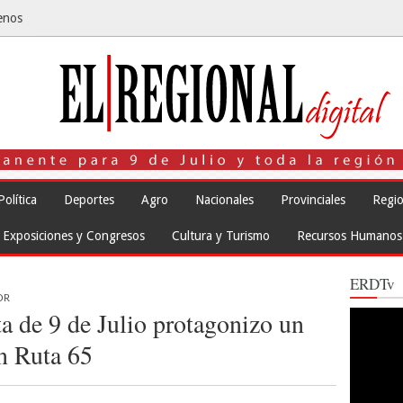
enos
Política
Deportes
Agro
Nacionales
Provinciales
Regio
Exposiciones y Congresos
Cultura y Turismo
Recursos Humanos
ERDTv
OR
ta de 9 de Julio protagonizo un
Reproduct
de
vídeo
n Ruta 65