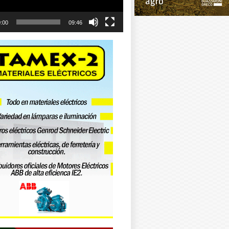
:00
09:46