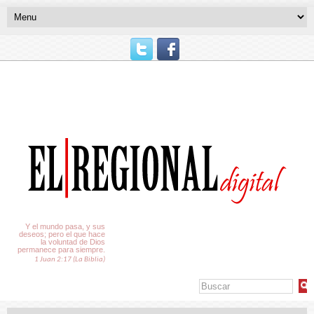
El Tiempo
Y el mundo pasa, y sus
deseos; pero el que hace
la voluntad de Dios
permanece para siempre.
1 Juan 2:17 (La Biblia)