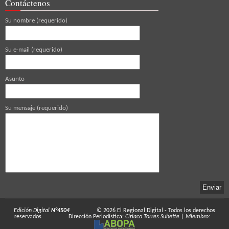
Contáctenos
Su nombre (requerido)
Su e-mail (requerido)
Asunto
Su mensaje (requerido)
Edición Digital
N°4504
© 2026
El Regional Digital
- Todos los derechos
reservados
Dirección Periodística:
Ciriaco Torres Suhette
|
Miembro: