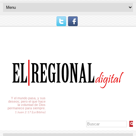
El Tiempo
Y el mundo pasa, y sus
deseos; pero el que hace
la voluntad de Dios
permanece para siempre.
1 Juan 2:17 (La Biblia)