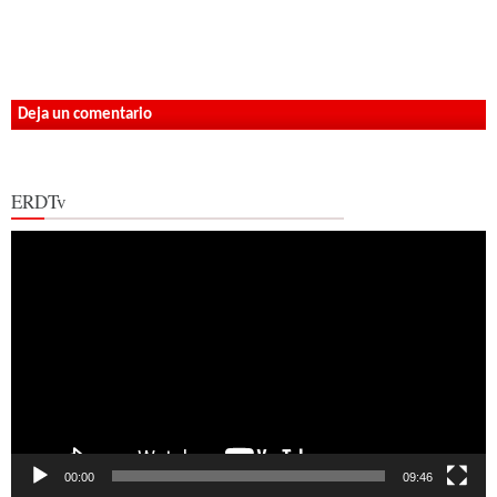
Deja un comentario
ERDTv
Reproductor
de
vídeo
00:00
09:46