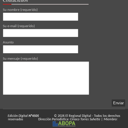
Su nombre (requerido)
Su e-mail (requerido)
Asunto
Su mensaje (requerido)
Edición Digital
N°4505
© 2026
El Regional Digital
- Todos los derechos
reservados
Dirección Periodística:
Ciriaco Torres Suhette
|
Miembro: