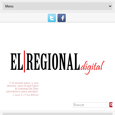
El Tiempo
Y el mundo pasa, y sus
deseos; pero el que hace
la voluntad de Dios
permanece para siempre.
1 Juan 2:17 (La Biblia)