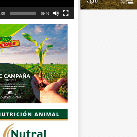
:00
09:46