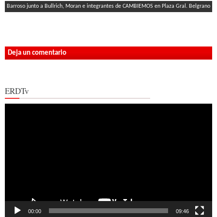
Barroso junto a Bullrich, Moran e integrantes de CAMBIEMOS en Plaza Gral. Belgrano
Deja un comentario
ERDTv
Reproductor
de
vídeo
00:00
09:46