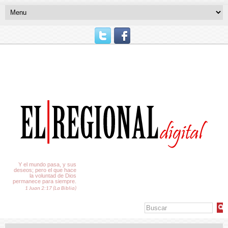
El Tiempo
Y el mundo pasa, y sus
deseos; pero el que hace
la voluntad de Dios
permanece para siempre.
1 Juan 2:17 (La Biblia)