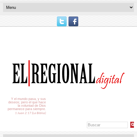
El Tiempo
Y el mundo pasa, y sus
deseos; pero el que hace
la voluntad de Dios
permanece para siempre.
1 Juan 2:17 (La Biblia)