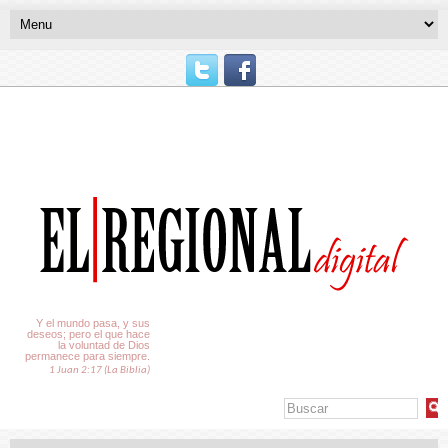
El Tiempo
Y el mundo pasa, y sus
deseos; pero el que hace
la voluntad de Dios
permanece para siempre.
1 Juan 2:17 (La Biblia)