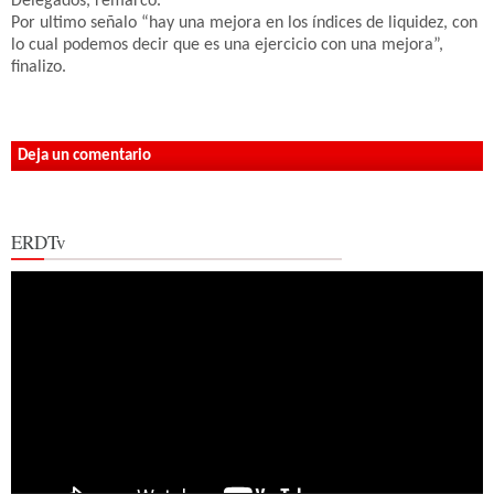
Delegados, remarco.
Por ultimo señalo “hay una mejora en los índices de liquidez, con
lo cual podemos decir que es una ejercicio con una mejora”,
finalizo.
Deja un comentario
ERDTv
Reproductor
de
vídeo