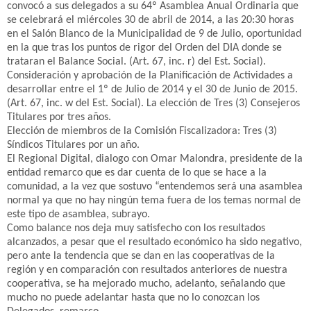
convocó a sus delegados a su 64º Asamblea Anual Ordinaria que
se celebrará el miércoles 30 de abril de 2014, a las 20:30 horas
en el Salón Blanco de la Municipalidad de 9 de Julio, oportunidad
en la que tras los puntos de rigor del Orden del DIA donde se
trataran el Balance Social. (Art. 67, inc. r) del Est. Social).
Consideración y aprobación de la Planificación de Actividades a
desarrollar entre el 1º de Julio de 2014 y el 30 de Junio de 2015.
(Art. 67, inc. w del Est. Social). La elección de Tres (3) Consejeros
Titulares por tres años.
Elección de miembros de la Comisión Fiscalizadora: Tres (3)
Síndicos Titulares por un año.
El Regional Digital, dialogo con Omar Malondra, presidente de la
entidad remarco que es dar cuenta de lo que se hace a la
comunidad, a la vez que sostuvo “entendemos será una asamblea
normal ya que no hay ningún tema fuera de los temas normal de
este tipo de asamblea, subrayo.
Como balance nos deja muy satisfecho con los resultados
alcanzados, a pesar que el resultado económico ha sido negativo,
pero ante la tendencia que se dan en las cooperativas de la
región y en comparación con resultados anteriores de nuestra
cooperativa, se ha mejorado mucho, adelanto, señalando que
mucho no puede adelantar hasta que no lo conozcan los