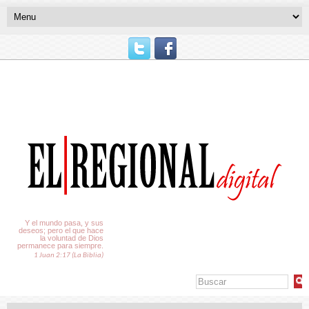
El Tiempo
Y el mundo pasa, y sus
deseos; pero el que hace
la voluntad de Dios
permanece para siempre.
1 Juan 2:17 (La Biblia)