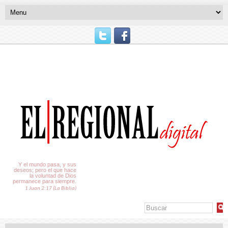
El Tiempo
Y el mundo pasa, y sus
deseos; pero el que hace
la voluntad de Dios
permanece para siempre.
1 Juan 2:17 (La Biblia)