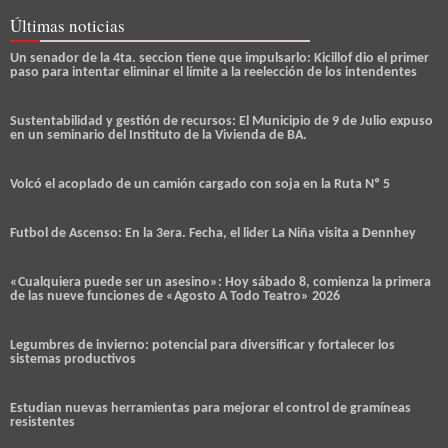
Últimas noticias
Un senador de la 4ta. seccion tiene que impulsarlo: Kicillof dio el primer
paso para intentar eliminar el límite a la reelección de los intendentes
Sustentabilidad y gestión de recursos: El Municipio de 9 de Julio expuso
en un seminario del Instituto de la Vivienda de BA.
Volcó el acoplado de un camión cargado con soja en la Ruta Nº 5
Futbol de Ascenso: En la 3era. Fecha, el lider La Niña visita a Dennhey
«Cualquiera puede ser un asesino»: Hoy sábado 8, comienza la primera
de las nueve funciones de «Agosto A Todo Teatro» 2026
Legumbres de invierno: potencial para diversificar y fortalecer los
sistemas productivos
Estudian nuevas herramientas para mejorar el control de gramíneas
resistentes