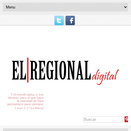
El Tiempo
Y el mundo pasa, y sus
deseos; pero el que hace
la voluntad de Dios
permanece para siempre.
1 Juan 2:17 (La Biblia)