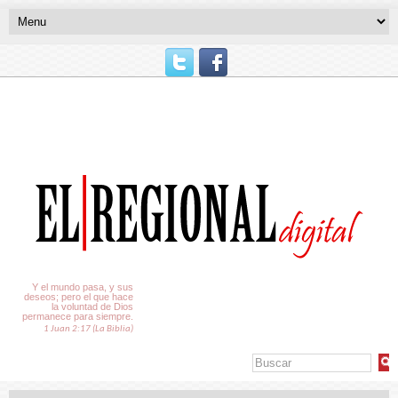
El Tiempo
Y el mundo pasa, y sus
deseos; pero el que hace
la voluntad de Dios
permanece para siempre.
1 Juan 2:17 (La Biblia)