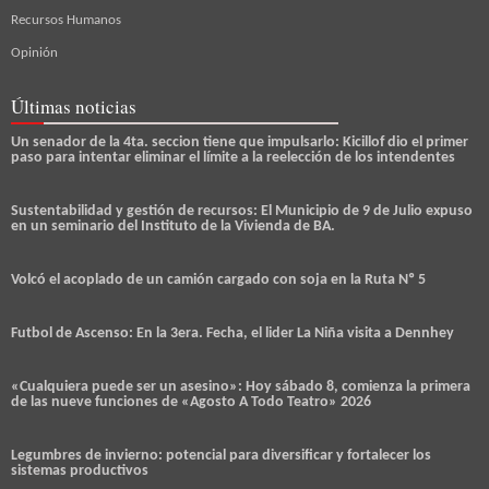
Recursos Humanos
Opinión
Últimas noticias
Un senador de la 4ta. seccion tiene que impulsarlo: Kicillof dio el primer
paso para intentar eliminar el límite a la reelección de los intendentes
Sustentabilidad y gestión de recursos: El Municipio de 9 de Julio expuso
en un seminario del Instituto de la Vivienda de BA.
Volcó el acoplado de un camión cargado con soja en la Ruta Nº 5
Futbol de Ascenso: En la 3era. Fecha, el lider La Niña visita a Dennhey
«Cualquiera puede ser un asesino»: Hoy sábado 8, comienza la primera
de las nueve funciones de «Agosto A Todo Teatro» 2026
Legumbres de invierno: potencial para diversificar y fortalecer los
sistemas productivos