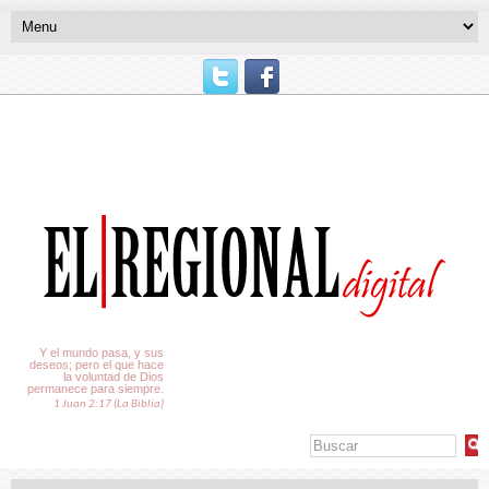
El Tiempo
Y el mundo pasa, y sus
deseos; pero el que hace
la voluntad de Dios
permanece para siempre.
1 Juan 2:17 (La Biblia)