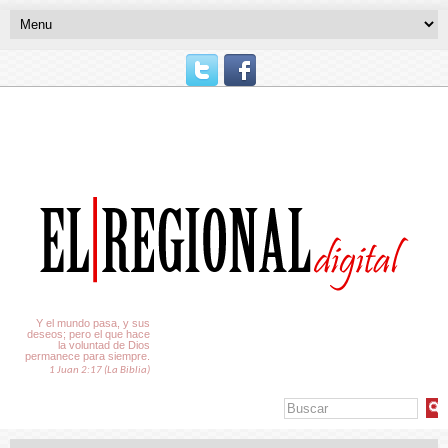
El Tiempo
Y el mundo pasa, y sus
deseos; pero el que hace
la voluntad de Dios
permanece para siempre.
1 Juan 2:17 (La Biblia)