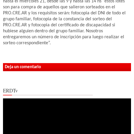
hasta el miércoles 21, desde las 9 y hasta las 14 hs “estos lotes
son para compra de aquellos que salieron sorteados en el
PRO.CRE.AR y los requisitos serán: fotocopia del DNI de todo el
grupo familiar, fotocopia de la constancia del sorteo del
PRO.CRE.AR y fotocopia del certificado de discapacidad si
hubiese alguien dentro del grupo familiar. Nosotros
entregaremos un número de inscripción para luego realizar el
sorteo correspondiente”.
Deja un comentario
ERDTv
Reproductor
de
vídeo