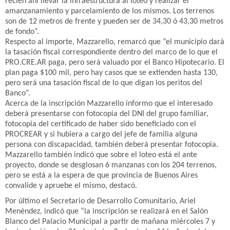
recién ahí llevar la infraestructura al loteo y realizar el
amanzanamiento y parcelamiento de los mismos. Los terrenos
son de 12 metros de frente y pueden ser de 34,30 ó 43,30 metros
de fondo”.
Respecto al importe, Mazzarello, remarcó que “el municipio dará
la tasación fiscal correspondiente dentro del marco de lo que el
PRO.CRE.AR paga, pero será valuado por el Banco Hipotecario. El
plan paga $100 mil, pero hay casos que se extienden hasta 130,
pero será una tasación fiscal de lo que digan los peritos del
Banco”.
Acerca de la inscripción Mazzarello informo que el interesado
deberá presentarse con fotocopia del DNI del grupo familiar,
fotocopia del certificado de haber sido beneficiado con el
PROCREAR y si hubiera a cargo del jefe de familia alguna
persona con discapacidad, también deberá presentar fotocopia.
Mazzarello también indicó que sobre el loteo está el ante
proyecto, donde se desglosan 6 manzanas con los 204 terrenos,
pero se está a la espera de que provincia de Buenos Aires
convalide y apruebe el mismo, destacó.
Por último el Secretario de Desarrollo Comunitario, Ariel
Menéndez, indicó que “la inscripción se realizará en el Salón
Blanco del Palacio Municipal a partir de mañana miércoles 7 y