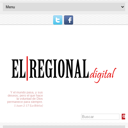
El Tiempo
Y el mundo pasa, y sus
deseos; pero el que hace
la voluntad de Dios
permanece para siempre.
1 Juan 2:17 (La Biblia)