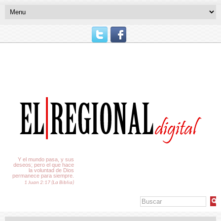
El Tiempo
Y el mundo pasa, y sus
deseos; pero el que hace
la voluntad de Dios
permanece para siempre.
1 Juan 2:17 (La Biblia)