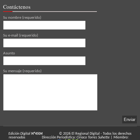
Contáctenos
Su nombre (requerido)
Su e-mail (requerido)
Asunto
Su mensaje (requerido)
Edición Digital
N°4504
© 2026
El Regional Digital
- Todos los derechos
reservados
Dirección Periodística:
Ciriaco Torres Suhette
|
Miembro: