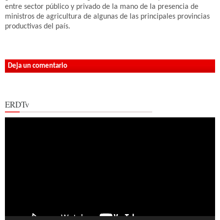
entre sector público y privado de la mano de la presencia de
ministros de agricultura de algunas de las principales provincias
productivas del país.
Deja un comentario
ERDTv
Reproductor
de
vídeo