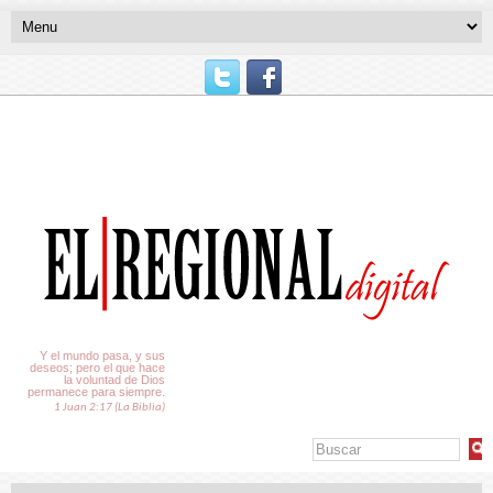
El Tiempo
Y el mundo pasa, y sus
deseos; pero el que hace
la voluntad de Dios
permanece para siempre.
1 Juan 2:17 (La Biblia)