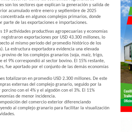
es son los sectores que explican la generación y salida de
terior acumulado entre enero y septiembre de 2025
 concentrada en algunos complejos primarios, donde
r parte de las exportaciones e importaciones.
as 19 actividades productivas agropecuarias y economías
 registraron exportaciones por USD 43.300 millones, lo
ecto al mismo periodo del promedio histórico de los
s). La estructura exportadora evidencia una elevada
 provino de los complejos granarios (soja, maíz, trigo,
e el 9% correspondió al sector bovino. El 15% restante,
es, fue aportado por el conjunto de las demás economías
nes totalizaron en promedio USD 2.300 millones. De este
mpras externas del complejo granario, seguido por la
or porcino con el 4% y el algodón con el 3%. El 11%
conomías de menor incidencia.
composición del comercio exterior diferenciando
endo al complejo granario para facilitar la visualización
ividades.