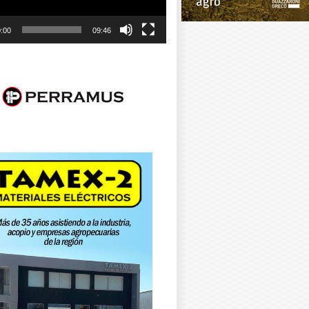
:00
09:46