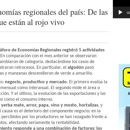
omías regionales del país: De las
00
ue están al rojo vivo
foro de Economías Regionales registró 5 actividades
En comparación con el mes anterior se observaron
cambiaron de categoría, destacándose los casos de
raron retrocesos. En particular, el
algodón
pasó
as y manzanas descendieron de verde a amarillo.
s:
negocio, productivo y mercado
. El primero evalúa la
to mensual como interanual. El segundo mide el área o
ción. Y el último, la evolución de las exportaciones y las
así como el consumo interno.
:
yerba mate, arroz, papa, vino y mosto, hortalizas
, y
l causa es el deterioro del componente negocio: en la
s percibidos por los productores se han rezagado frente a
ostos, afectando seriamente la rentabilidad.
ento responde a una combinación de factores: los