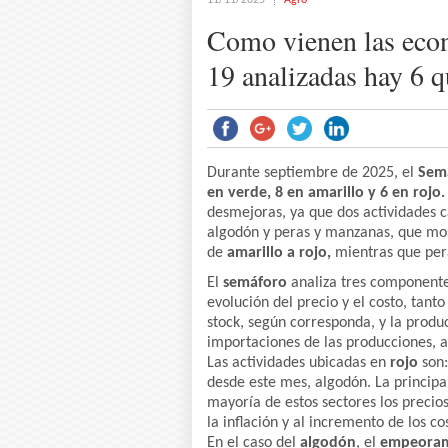
11/11/2025
Agro
Como vienen las econ
19 analizadas hay 6 q
Durante septiembre de 2025, el
Semá
en verde, 8 en amarillo y 6 en rojo.
desmejoras, ya que dos actividades 
algodón y peras y manzanas, que most
de
amarillo a rojo,
mientras que per
El
semáforo
analiza tres componente
evolución del precio y el costo, tan
stock, según corresponda, y la produc
importaciones de las producciones, 
Las actividades ubicadas en
rojo
son
desde este mes, algodón. La principa
mayoría de estos sectores los precio
la inflación y al incremento de los c
En el caso del
algodón
, el
empeorami