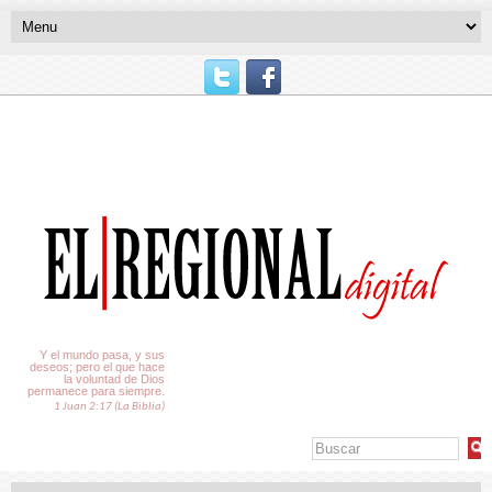
El Tiempo
Y el mundo pasa, y sus
deseos; pero el que hace
la voluntad de Dios
permanece para siempre.
1 Juan 2:17 (La Biblia)