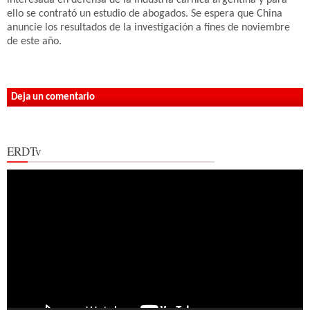
ello se contrató un estudio de abogados. Se espera que China
anuncie los resultados de la investigación a fines de noviembre
de este año.
Deja un comentario
ERDTv
Reproductor
de
vídeo