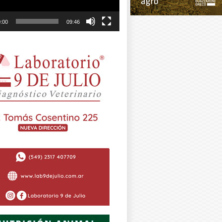
:00
09:46