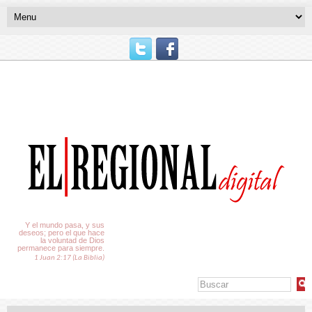
El Tiempo
Y el mundo pasa, y sus
deseos; pero el que hace
la voluntad de Dios
permanece para siempre.
1 Juan 2:17 (La Biblia)