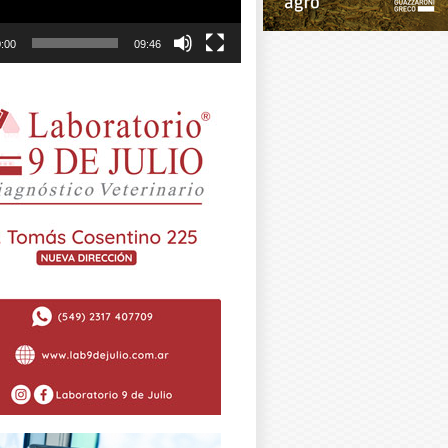
:00
09:46