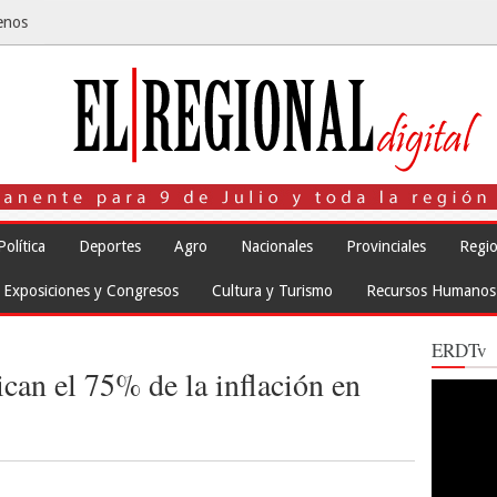
enos
Política
Deportes
Agro
Nacionales
Provinciales
Regio
Exposiciones y Congresos
Cultura y Turismo
Recursos Humanos
ERDTv
ican el 75% de la inflación en
Reproduct
de
vídeo