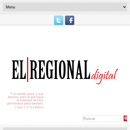
El Tiempo
Y el mundo pasa, y sus
deseos; pero el que hace
la voluntad de Dios
permanece para siempre.
1 Juan 2:17 (La Biblia)